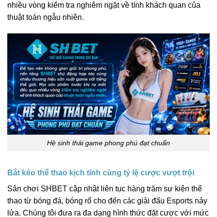
nhiều vòng kiểm tra nghiêm ngặt về tính khách quan của
thuật toán ngẫu nhiên.
Hệ sinh thái game phong phú đạt chuẩn
Bắt kèo thể thao kịch tính cùng tỷ lệ cược vượt trội
Sân chơi SHBET cập nhật liên tục hàng trăm sự kiện thể
thao từ bóng đá, bóng rổ cho đến các giải đấu Esports nảy
lửa. Chúng tôi đưa ra đa dạng hình thức đặt cược với mức