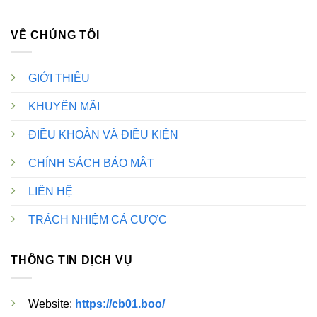
VỀ CHÚNG TÔI
GIỚI THIỆU
KHUYẾN MÃI
ĐIỀU KHOẢN VÀ ĐIỀU KIỆN
CHÍNH SÁCH BẢO MẬT
LIÊN HỆ
TRÁCH NHIỆM CÁ CƯỢC
THÔNG TIN DỊCH VỤ
Website:
https://cb01.boo/