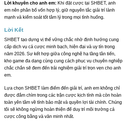
Lời khuyên cho anh em:
Khi đặt cược tại SHBET, anh
em nên phân bổ vốn hợp lý, giữ nguyên tắc giải trí lành
mạnh và kiểm soát tốt tâm lý trong mọi tình huống.
Lời Kết
SHBET tạo dựng vị thế vững chắc nhờ định hướng cung
cấp dịch vụ cá cược minh bạch, hiện đại và uy tín trong
năm 2026. Sự kết hợp giữa công nghệ hạ tầng tân tiến,
kho game đa dạng cùng cung cách phục vụ chuyên nghiệp
chắc chắn sẽ đem đến trải nghiệm giải trí trọn vẹn cho anh
em.
Lựa chọn SHBET làm điểm đến giải trí, anh em không chỉ
được đắm chìm trong các trận cược kịch tính mà còn hoàn
toàn yên tâm về tính bảo mật và quyền lợi tài chính. Chúng
tôi sẽ không ngừng hoàn thiện để duy trì môi trường cá
cược công bằng và văn minh nhất.