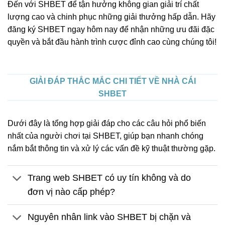
Đến với SHBET để tận hưởng không gian giải trí chất
lượng cao và chinh phục những giải thưởng hấp dẫn. Hãy
đăng ký SHBET ngay hôm nay để nhận những ưu đãi đặc
quyền và bắt đầu hành trình cược đỉnh cao cùng chúng tôi!
GIẢI ĐÁP THẮC MẮC CHI TIẾT VỀ NHÀ CÁI
SHBET
Dưới đây là tổng hợp giải đáp cho các câu hỏi phổ biến
nhất của người chơi tại SHBET, giúp bạn nhanh chóng
nắm bắt thông tin và xử lý các vấn đề kỹ thuật thường gặp.
Trang web SHBET có uy tín không và do
đơn vị nào cấp phép?
Nguyên nhân link vào SHBET bị chặn và